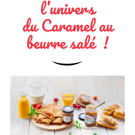
l’univers
du Caramel au
beurre salé !
Crème & Fourrage
de Caramel au beurre
salé