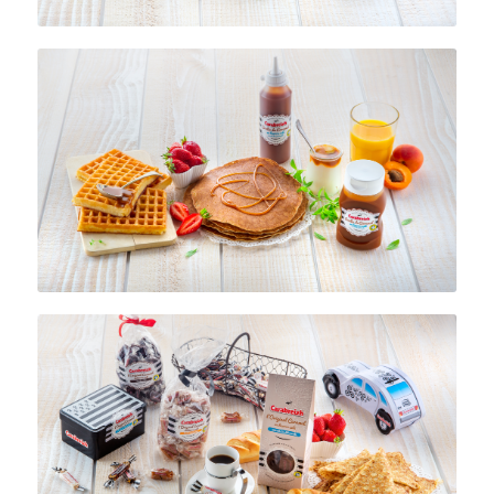
Coulis & Nappage
de Caramel au beurre
salé
Caramels au beurre
salé