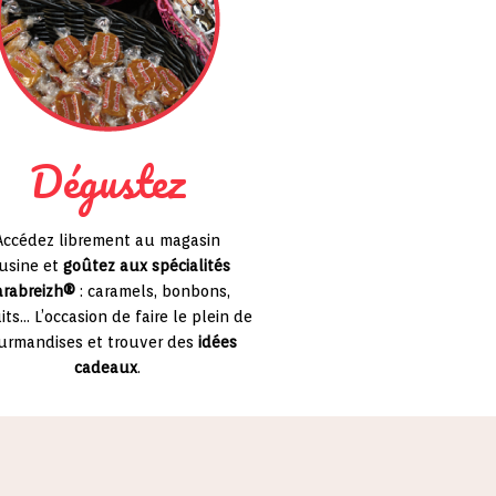
Dégustez
Accédez librement au magasin
’usine et
goûtez aux spécialités
arabreizh®
: caramels, bonbons,
its… L’occasion de faire le plein de
urmandises et trouver des
idées
cadeaux
.