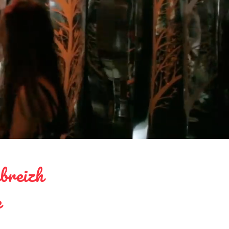
breizh
e