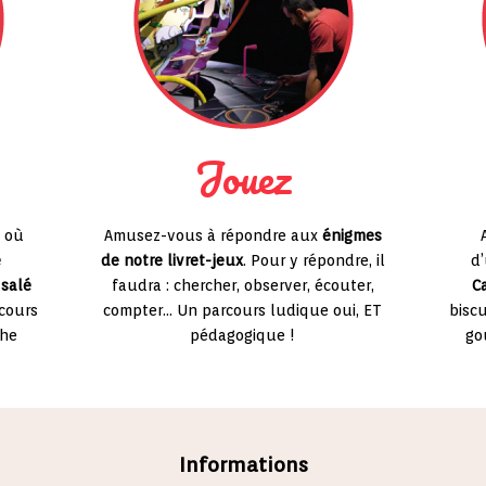
Jouez
où
Amusez-vous à répondre aux
énigmes
e
de notre livret-jeux
. Pour y répondre, il
d
 salé
faudra : chercher, observer, écouter,
C
rcours
compter… Un parcours ludique oui, ET
biscu
che
pédagogique !
go
Informations