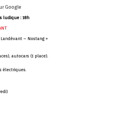
sur Google
 ludique : 18h
ANT
« Landévant – Nostang »
es), autocars (1 place).
 électriques.
edi)